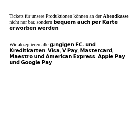
Tickets für unsere Produktionen können an der
Abendkasse
nicht nur bar, sondern
𝗯𝗲𝗾𝘂𝗲𝗺 𝗮𝘂𝗰𝗵 𝗽𝗲𝗿 𝗞𝗮𝗿𝘁𝗲
𝗲𝗿𝘄𝗼𝗿𝗯𝗲𝗻 𝘄𝗲𝗿𝗱𝗲𝗻
Wir akzeptieren alle 𝗴ä𝗻𝗴𝗶𝗴𝗲𝗻
𝗘𝗖- 𝘂𝗻𝗱
𝗞𝗿𝗲𝗱𝗶𝘁𝗸𝗮𝗿𝘁𝗲𝗻
: 𝗩𝗶𝘀𝗮, 𝗩 𝗣𝗮𝘆, 𝗠𝗮𝘀𝘁𝗲𝗿𝗰𝗮𝗿𝗱,
𝗠𝗮𝗲𝘀𝘁𝗿𝗼 𝘂𝗻𝗱 𝗔𝗺𝗲𝗿𝗶𝗰𝗮𝗻 𝗘𝘅𝗽𝗿𝗲𝘀𝘀. 𝗔𝗽𝗽𝗹𝗲 𝗣𝗮𝘆
𝘂𝗻𝗱 𝗚𝗼𝗼𝗴𝗹𝗲 𝗣𝗮𝘆