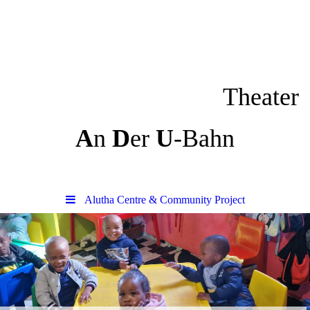
Theater
A
n
D
er
U
-Bahn
Alutha Centre & Community Project